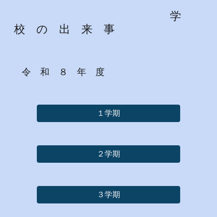
学
校 の 出 来 事
令 和
８
年 度
１学期
２学期
３学期